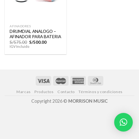
AFINADORES
DRUMDIAL ANALOGO –
AFINADOR PARA BATERIA
El
El
S/
575.00
S/
500.00
precio
precio
IGV Incluido
original
actual
era:
es:
S/575.00.
S/500.00.
Marcas
Productos
Contacto
Términos y condiciones
Copyright 2026 ©
MORRISON MUSIC