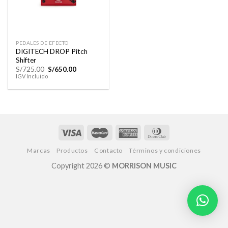
PEDALES DE EFECTO
DIGITECH DROP Pitch
Shifter
El
El
S/
725.00
S/
650.00
precio
precio
IGV Incluido
original
actual
era:
es:
S/725.00.
S/650.00.
Marcas
Productos
Contacto
Términos y condiciones
Copyright 2026 ©
MORRISON MUSIC