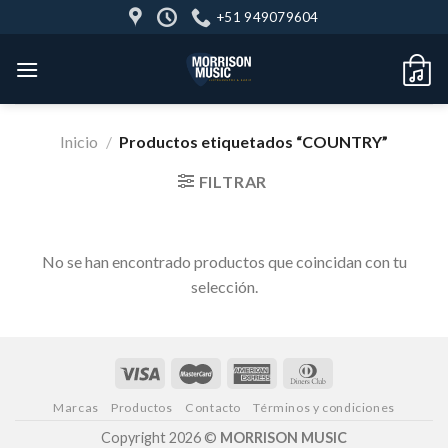
Skip
+51 949079604
to
content
Inicio
/
Productos etiquetados “COUNTRY”
FILTRAR
No se han encontrado productos que coincidan con tu
selección.
Marcas
Productos
Contacto
Términos y condiciones
Copyright 2026 ©
MORRISON MUSIC